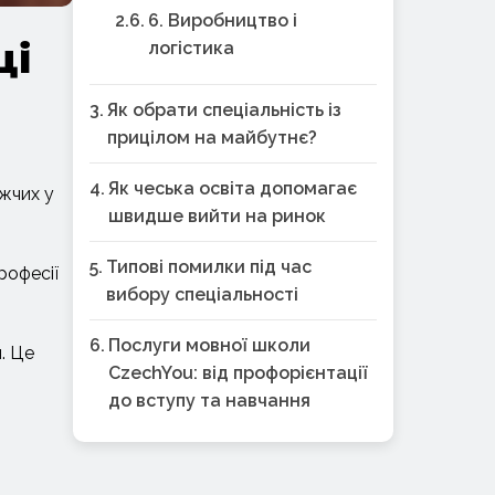
6. Виробництво і
логістика
ці
Як обрати спеціальність із
прицілом на майбутнє?
Як чеська освіта допомагає
ижчих у
швидше вийти на ринок
Типові помилки під час
рофесії
вибору спеціальності
Послуги мовної школи
. Це
CzechYou: від профорієнтації
до вступу та навчання