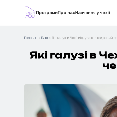
Програми
Про нас
Навчання у чехії
Skip
to
Головна
>
Блог
> Які галузі в Чехії відчувають кадровий 
content
Які галузі в Ч
че