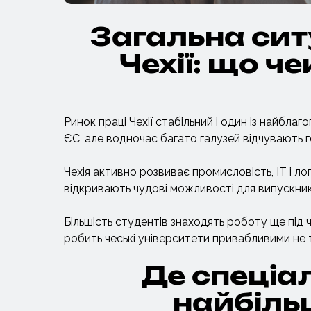
Загальна сит
Чехії: що ч
Ринок праці Чехії стабільний і один із найблаг
ЄС, але водночас багато галузей відчувають г
Чехія активно розвиває промисловість, IT і ло
відкривають чудові можливості для випускник
Більшість студентів знаходять роботу ще під 
робить чеські університети привабливими не ті
Де спеціал
найбіль