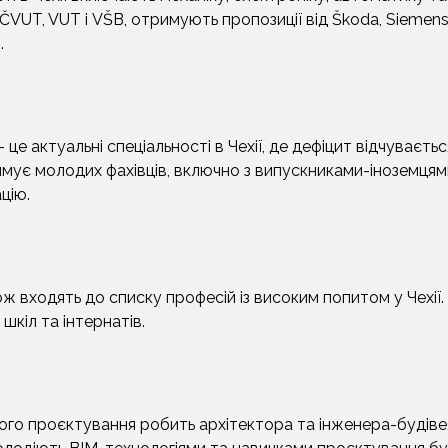
 ČVUT, VUT і VŠB, отримують пропозиції від Škoda, Siemens
.
це актуальні спеціальності в Чехії, де дефіцит відчуваєть
имує молодих фахівців, включно з випускниками-іноземцям
цію.
ож входять до списку професій із високим попитом у Чехії.
шкіл та інтернатів.
ного проєктування робить архітектора та інженера-будів