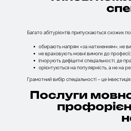
спе
Багато абітурієнтів припускаються схожих по
обирають напрям «за натхненням», не вив
не враховують мовні вимоги до професії;
ігнорують дефіцитні спеціальності, де 
орієнтуються на популярність, а не на ре
Грамотний вибір спеціальності – це інвестиція
Послуги мовно
профорієнт
н