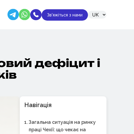
Зв'яжіться з нами
ровий дефіцит і
ків
Навігація
Загальна ситуація на ринку
праці Чехії: що чекає на