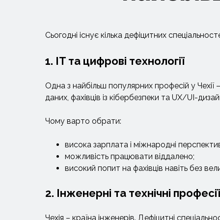
Сьогодні існує кілька дефіцитних спеціальност
1. IT та цифрові технології
Одна з найбільш популярних професій у Чехії 
даних, фахівців із кібербезпеки та UX/UI-диза
Чому варто обрати:
висока зарплата і міжнародні перспекти
можливість працювати віддалено;
високий попит на фахівців навіть без вел
2. Інженерні та технічні професі
Чехія – країна інженерів. Дефіцитні спеціально