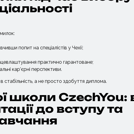
ціальності
милок:
чивши попит на спеціалістів у Чехії;
працевлаштування практично гарантоване;
альні кар’єрні перспективи.
 в стабільність, а не просто здобуття диплома.
ї школи CzechYou: 
ації до вступу та
авчання