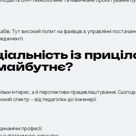
володіють BIM-технологіями та навичками проєктування бу
 хабів. Тут високий попит на фахівців в управлінні постачан
неджменті.
іальність із приці
майбутнє?
ьки інтерес, а й перспективи працевлаштування. Сьогодн
окий спектр – від педагогіки до інженерії.
динамічні професії;
р із підтримкою держави;