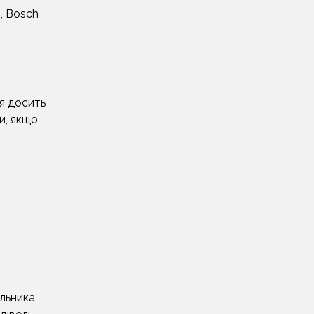
, Bosch
ся досить
и, якщо
ельника