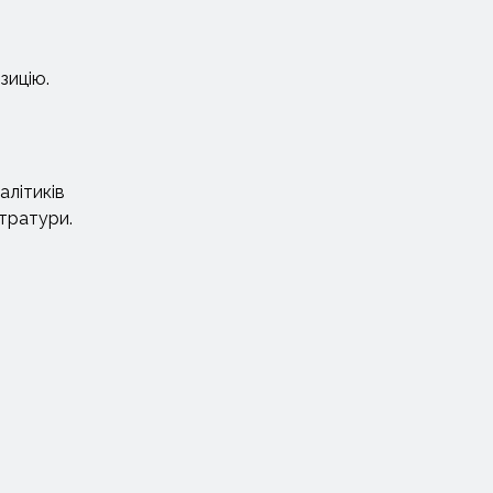
зицію.
алітиків
стратури.