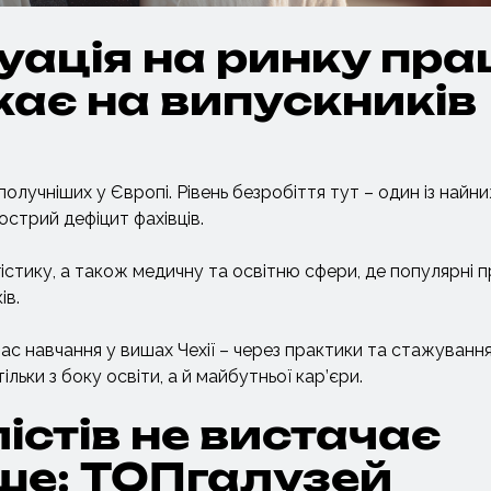
уація на ринку пра
екає на випускників
ополучніших у Європі. Рівень безробіття тут – один із найн
острий дефіцит фахівців.
гістику, а також медичну та освітню сфери, де популярні п
ів.
час навчання у вишах Чехії – через практики та стажування
льки з боку освіти, а й майбутньої кар’єри.
істів не вистачає
ше: ТОПгалузей