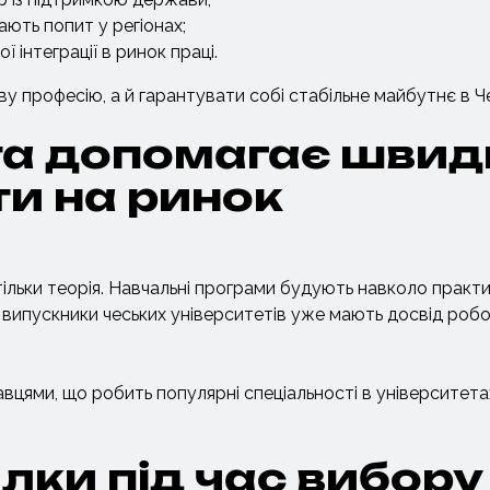
мають попит у регіонах;
 інтеграції в ринок праці.
у професію, а й гарантувати собі стабільне майбутнє в Чех
іта допомагає шви
ти на ринок
 тільки теорія. Навчальні програми будують навколо практи
у випускники чеських університетів уже мають досвід роб
вцями, що робить популярні спеціальності в університетах
лки під час вибору