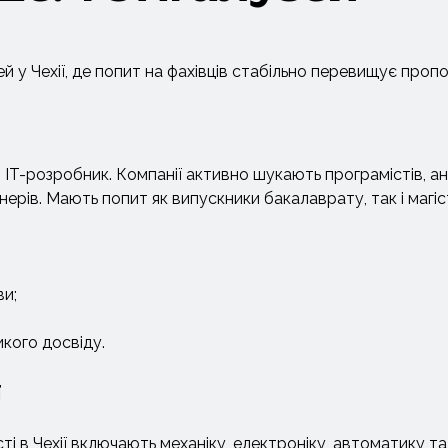
ей у Чехії, де попит на фахівців стабільно перевищує пропо
– IT-розробник. Компанії активно шукають програмістів, ан
йнерів. Мають попит як випускники бакалаврату, так і магі
ви;
икого досвіду.
ї
сті в Чехії включають механіку, електроніку, автоматику та