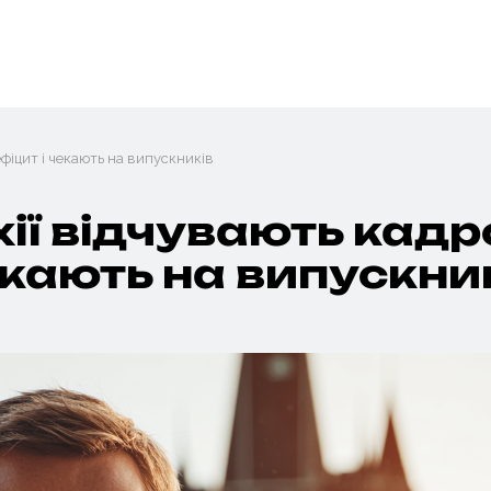
дефіцит і чекають на випускників
ехії відчувають кад
кають на випускни