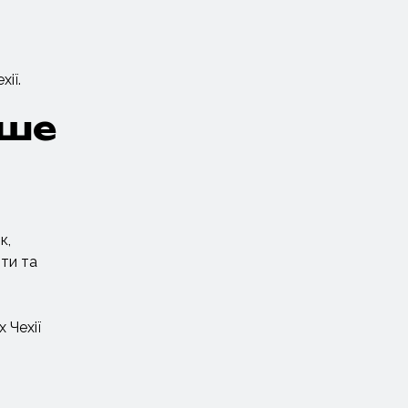
ії.
дше
к,
оти та
 Чехії