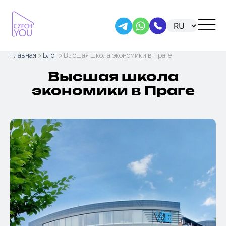
Skip
Главная
>
Блог
> Высшая школа экономики в Праге
to
content
Высшая школа
экономики в Праге