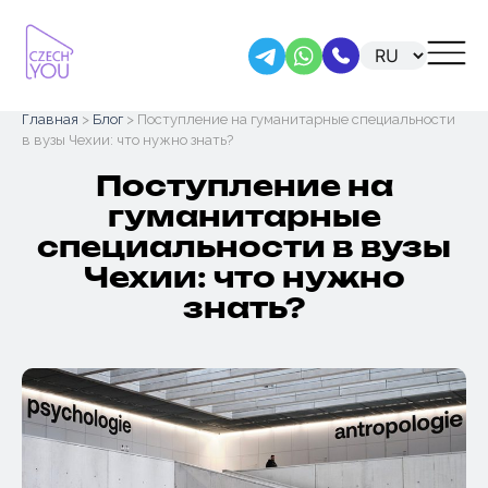
Skip
Главная
>
Блог
> Поступление на гуманитарные специальности
to
в вузы Чехии: что нужно знать?
content
Поступление на
гуманитарные
специальности в вузы
Чехии: что нужно
знать?