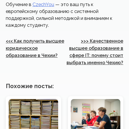
Обучение в
CzechYou
— это ваш путь к
европейскому образованию с системной
поддержкой, сильной методикой и вниманием к
каждому студенту.
Навигация
<<<
Как получить высшее
>>>
Качественное
по
юридическое
высшее образование в
образование в Чехии?
сфере IT: почему стоит
записям
выбрать именно Чехию?
Похожие посты: