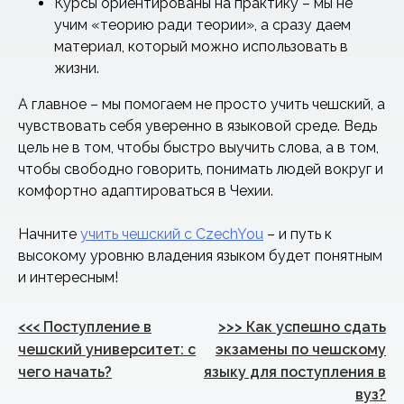
Курсы ориентированы на практику – мы не
учим «теорию ради теории», а сразу даем
материал, который можно использовать в
жизни.
А главное – мы помогаем не просто учить чешский, а
чувствовать себя уверенно в языковой среде. Ведь
цель не в том, чтобы быстро выучить слова, а в том,
чтобы свободно говорить, понимать людей вокруг и
комфортно адаптироваться в Чехии.
Начните
учить чешский с CzechYou
– и путь к
высокому уровню владения языком будет понятным
и интересным!
Навигация
<<<
Поступление в
>>>
Как успешно сдать
по
чешский университет: с
экзамены по чешскому
чего начать?
языку для поступления в
записям
вуз?