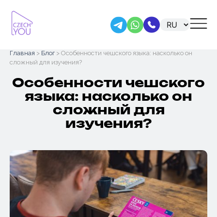
Skip
Главная
>
Блог
> Особенности чешского языка: насколько он
to
сложный для изучения?
content
Особенности чешского
языка: насколько он
сложный для
изучения?