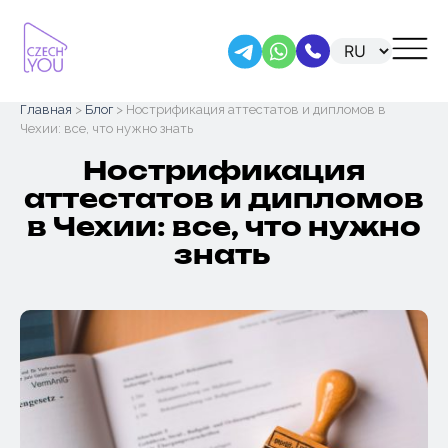
Skip
Главная
>
Блог
> Нострификация аттестатов и дипломов в
to
Чехии: все, что нужно знать
content
Нострификация
аттестатов и дипломов
в Чехии: все, что нужно
знать