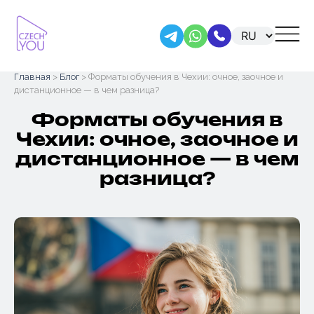
Skip
Главная
>
Блог
> Форматы обучения в Чехии: очное, заочное и
to
дистанционное — в чем разница?
content
Форматы обучения в
Чехии: очное, заочное и
дистанционное — в чем
разница?