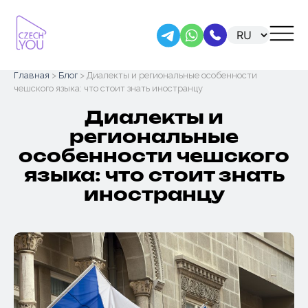
Skip
Главная
>
Блог
> Диалекты и региональные особенности
to
чешского языка: что стоит знать иностранцу
content
Диалекты и
региональные
особенности чешского
языка: что стоит знать
иностранцу