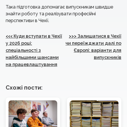
Така підготовка допомагає випускникам швидше
знайти роботу та реалізувати професійні
перспективи в Чехії.
Навігація
<<<
Куди вступати в Чехії
>>>
Залишатися в Чехії
записів
у 2026 році:
чи переїжджати далі по
спеціальності з
Європі: варіанти для
найбільшими шансами
випускників
на працевлаштування
Схожі пости: