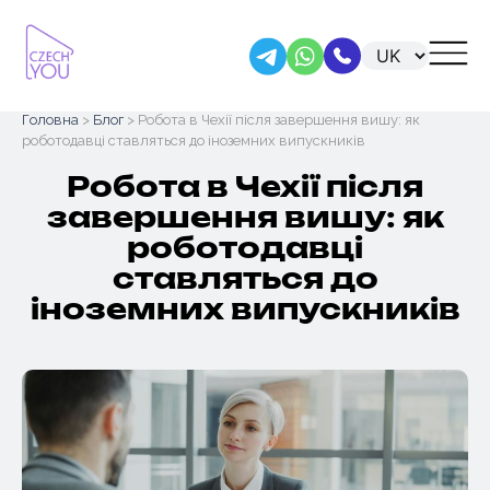
Skip
Головна
>
Блог
> Робота в Чехії після завершення вишу: як
to
роботодавці ставляться до іноземних випускників
content
Робота в Чехії після
завершення вишу: як
роботодавці
ставляться до
іноземних випускників