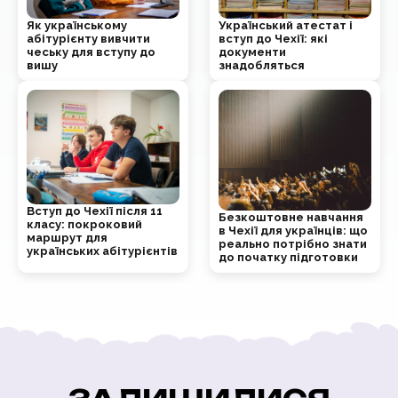
Як українському
Український атестат і
абітурієнту вивчити
вступ до Чехії: які
чеську для вступу до
документи
вишу
знадобляться
Вступ до Чехії після 11
Безкоштовне навчання
класу: покроковий
в Чехії для українців: що
маршрут для
реально потрібно знати
українських абітурієнтів
до початку підготовки