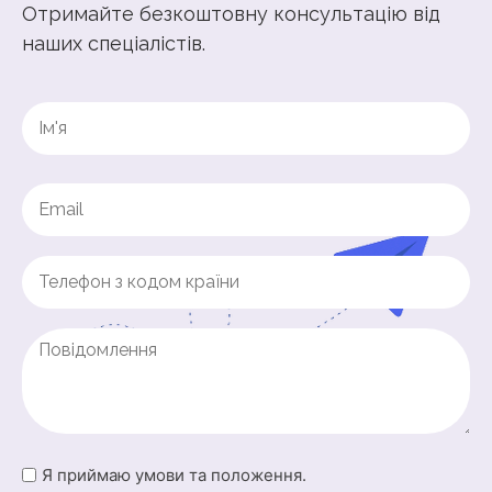
Отримайте безкоштовну консультацію від
наших спеціалістів.
Name
(Обов'язково)
First
Email
(Обов'язково)
Phone
(Обов'язково)
Untitled
Untitled
Я приймаю умови та положення.