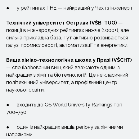
● у рейтингах THE — найкращий у Чехії з інженерії
Технічний університет
Острави (VŠB–TUO)
—
позиції в міжнародних рейтингах нижче (1000+), але
сильна прикладна база. Тут активно розвиваються
галузі промисловості, автоматизації та енергетики.
Вища
хіміко-технологічна школа у Празі (VŠCHT)
— спеціалізований виш, який вважають одним із
найкращих з хімії та біотехнологій. Це не класичний
політехнічний університет, а профільний центр
наукової освіти.
● входить до QS World University Rankings топ
700–750
● один із найкращих вишів регіону за хімічними
напрямами