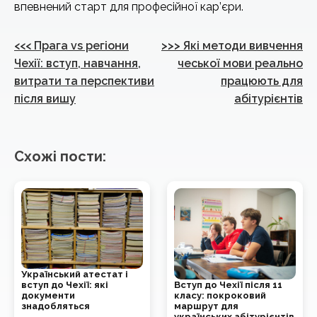
впевнений старт для професійної кар’єри.
Навігація
<<<
Прага vs регіони
>>>
Які методи вивчення
записів
Чехії: вступ, навчання,
чеської мови реально
витрати та перспективи
працюють для
після вишу
абітурієнтів
Схожі пости:
Український атестат і
Вступ до Чехії після 11
вступ до Чехії: які
класу: покроковий
документи
маршрут для
знадобляться
українських абітурієнтів