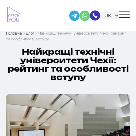
Skip
Головна
>
Блог
> Найкращі технічні університети Чехії: рейтинг
to
та особливості вступу
content
Найкращі технічні
університети Чехії:
рейтинг та особливості
вступу